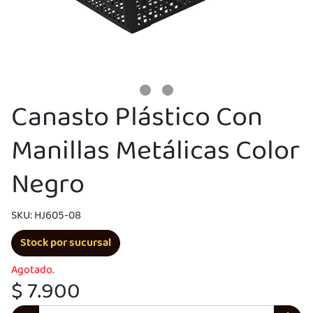
Canasto Plástico Con
Manillas Metálicas Color
UEGA
Negro
Y
SKU: HJ605-08
NA!
Stock por sucursal
u correo y
ipa por
Agotado.
s premios
$ 7.900