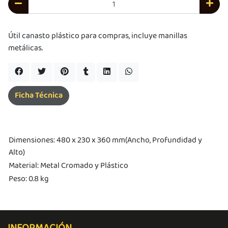
JUGAR
pra
ima
Útil canasto plástico para compras, incluye manillas
erida
metálicas.
alidar
pón: $
000.
uento
imo
ble por
Ficha Técnica
pón: $
0. No
lable
otras
iones.
Dimensiones: 480 x 230 x 360 mm(Ancho, Profundidad y
Alto)
Material: Metal Cromado y Plástico
Peso: 0.8 kg