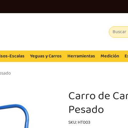
isos-Escalas
Yeguas y Carros
Herramientas
Medición
E
Pesado
Carro de Ca
Pesado
SKU: HT003