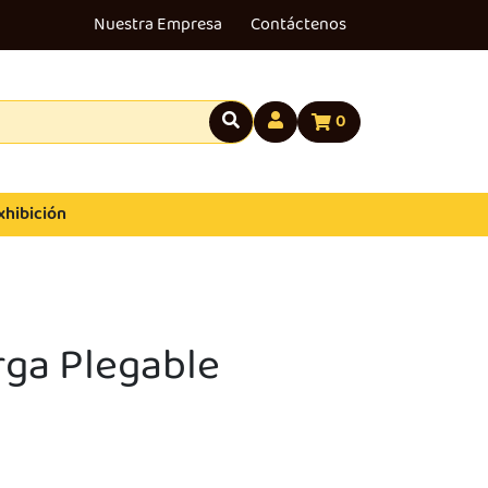
Nuestra Empresa
Contáctenos
0
xhibición
rga Plegable