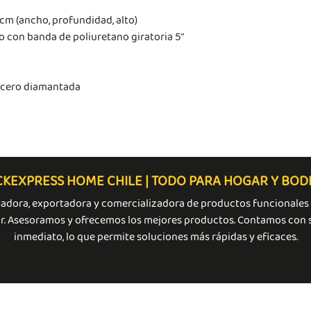
 cm (ancho, profundidad, alto)
o con banda de poliuretano giratoria 5”
acero diamantada
KEXPRESS HOME CHILE | TODO PARA HOGAR Y BO
adora, exportadora y comercializadora de productos funcionales 
r. Asesoramos y ofrecemos los mejores productos. Contamos con 
inmediato, lo que permite soluciones más rápidas y eficaces.