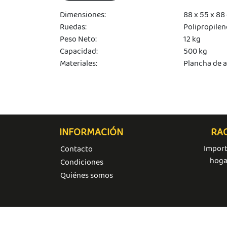
otras
iones.
Dimensiones:
88 x 55 x 88
Ruedas:
Polipropilen
Peso Neto:
12 kg
Capacidad:
500 kg
Materiales:
Plancha de 
INFORMACIÓN
RAC
Import
Contacto
hoga
Condiciones
Quiénes somos