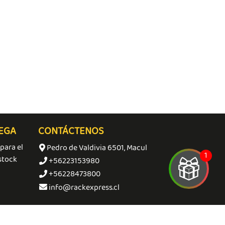
DEGA
CONTÁCTENOS
para el
Pedro de Valdivia 6501, Macul
stock
+56223153980
+56228473800
info@rackexpress.cl