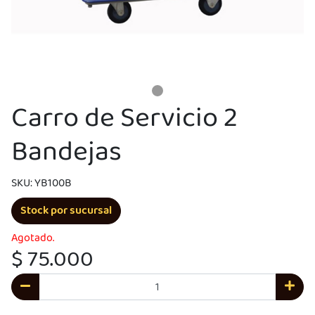
Carro de Servicio 2
Bandejas
UEGA
Y
SKU: YB100B
NA!
Stock por sucursal
u correo y
Agotado.
ipa por
$ 75.000
s premios
JUGAR
pra