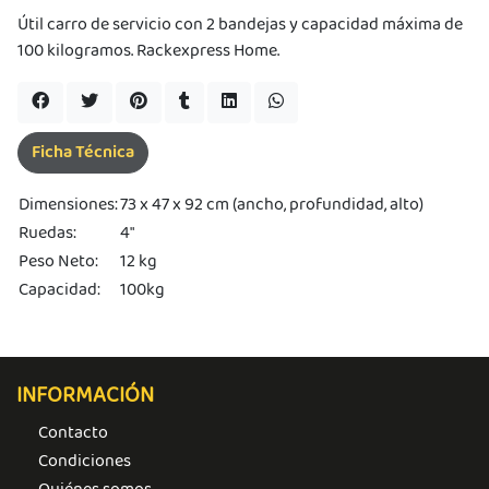
ima
Útil carro de servicio con 2 bandejas y capacidad máxima de
erida
100 kilogramos. Rackexpress Home.
alidar
pón: $
000.
uento
imo
ble por
Ficha Técnica
pón: $
0. No
lable
Dimensiones:
73 x 47 x 92 cm (ancho, profundidad, alto)
otras
Ruedas:
4″
iones.
Peso Neto:
12 kg
Capacidad:
100kg
INFORMACIÓN
Contacto
Condiciones