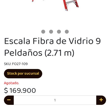
Escala Fibra de Vidrio 9
Peldaños (2.71 m)
SKU: FO27-109
UEGA
Stock por sucursal
Y
Agotado.
$ 169.900
NA!
u correo y
ipa por