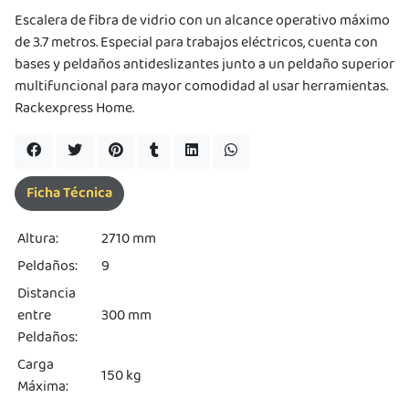
s premios
Escalera de fibra de vidrio con un alcance operativo máximo
de 3.7 metros. Especial para trabajos eléctricos, cuenta con
JUGAR
bases y peldaños antideslizantes junto a un peldaño superior
multifuncional para mayor comodidad al usar herramientas.
pra
ima
Rackexpress Home.
erida
alidar
pón: $
000.
uento
Ficha Técnica
imo
ble por
pón: $
0. No
Altura:
2710 mm
lable
Peldaños:
9
otras
iones.
Distancia
entre
300 mm
Peldaños:
Carga
150 kg
Máxima: