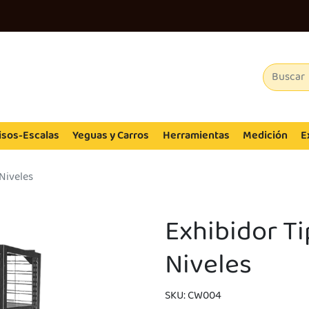
isos-Escalas
Yeguas y Carros
Herramientas
Medición
E
Niveles
Exhibidor T
Niveles
SKU: CW004