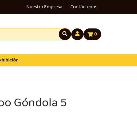
Nuestra Empresa
Contáctenos
0
xhibición
ipo Góndola 5