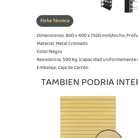
pra
ima
erida
Ficha Técnica
alidar
pón: $
000.
Dimensiones: 800 x 400 x 1500 mm(Ancho, Profu
uento
Material: Metal Cromado
imo
ble por
Color:Negro
pón: $
0. No
Resistencia: 500 Kg. (capacidad uniformemente d
lable
Embalaje: Caja de Cartón
otras
iones.
TAMBIEN PODRIA INT