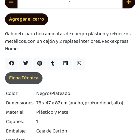
s premios
Agregar al carro
JUGAR
Gabinete para herramientas de cuerpo plástico y refuerzos
pra
ima
metálicos, con un cajón y 2 repisas interiores. Rackexpress
erida
Home
alidar
pón: $
000.
uento
imo
ble por
Ficha Técnica
pón: $
0. No
lable
Color:
Negro/Plateado
otras
iones.
Dimensiones:
78 x 47 x 87 cm (ancho, profundidad, alto)
Material:
Plástico y Metal
Cajones:
1
Embalaje:
Caja de Cartón