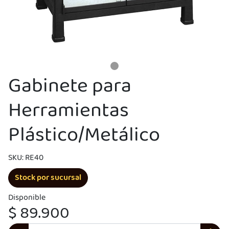
Gabinete para
Herramientas
Plástico/Metálico
UEGA
SKU: RE40
Y
Stock por sucursal
NA!
Disponible
$ 89.900
u correo y
ipa por