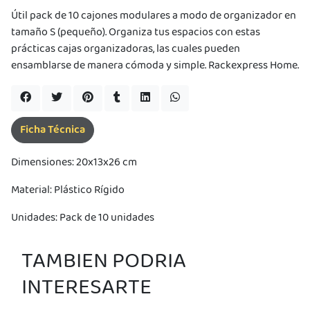
NA!
Útil pack de 10 cajones modulares a modo de organizador en
tamaño S (pequeño). Organiza tus espacios con estas
u correo y
prácticas cajas organizadoras, las cuales pueden
ipa por
ensamblarse de manera cómoda y simple. Rackexpress Home.
s premios
JUGAR
Ficha Técnica
pra
ima
erida
Dimensiones: 20x13x26 cm
alidar
pón: $
Material: Plástico Rígido
000.
uento
imo
Unidades: Pack de 10 unidades
ble por
pón: $
0. No
TAMBIEN PODRIA
lable
otras
INTERESARTE
iones.