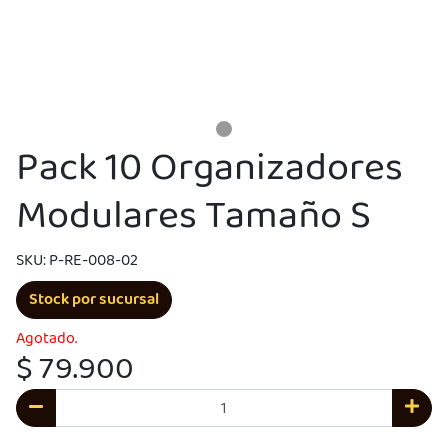
Pack 10 Organizadores
Modulares Tamaño S
SKU: P-RE-008-02
Stock por sucursal
Agotado.
$ 79.900
UEGA
Y