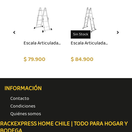
Sin Stock
Sin Sto
Escala Tipo Piso 3 Peldaños (0.95m)
Escala Articulada Multiuso 4×2
Escala Articulada Multiuso 4×3
$ 79.900
$ 84.900
$ 99.
INFORMACIÓN
Contacto
Condiciones
Quiénes somos
RACKEXPRESS HOME CHILE | TODO PARA HOGAR Y
BODEGA