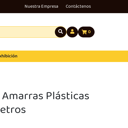
Nuestra Empresa
Contáctenos
0
xhibición
 Amarras Plásticas
etros