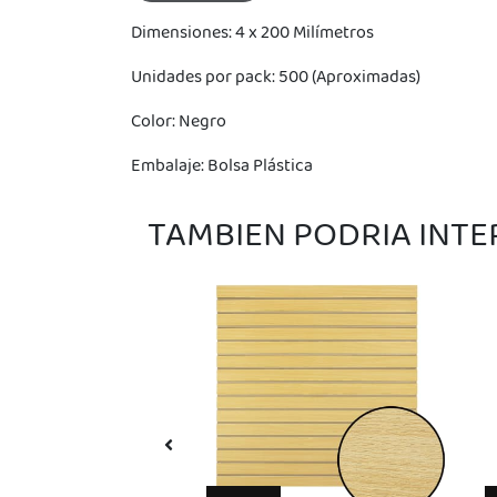
ima
Dimensiones: 4 x 200 Milímetros
erida
alidar
pón: $
Unidades por pack: 500 (Aproximadas)
000.
uento
Color: Negro
imo
ble por
pón: $
Embalaje: Bolsa Plástica
0. No
lable
otras
TAMBIEN PODRIA INT
iones.