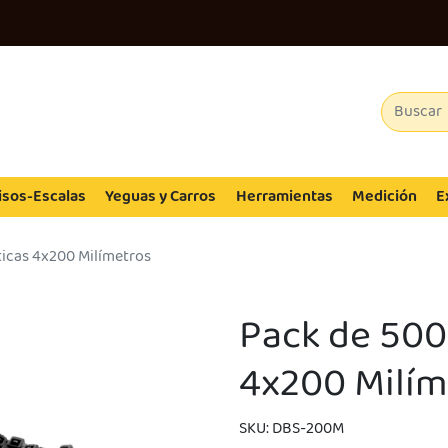
isos-Escalas
Yeguas y Carros
Herramientas
Medición
E
ticas 4x200 Milímetros
Pack de 500
4x200 Milím
SKU: DBS-200M