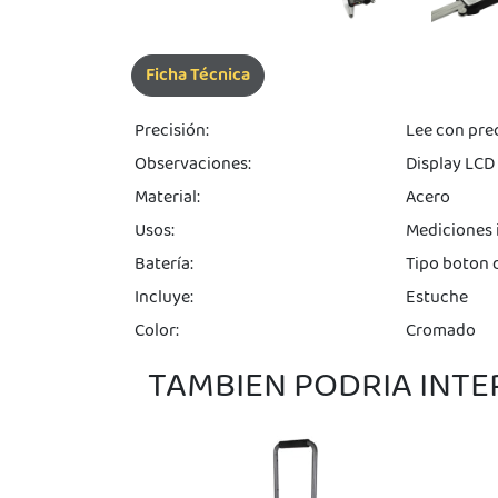
JUGAR
Ficha Técnica
pra
ima
erida
Precisión:
Lee con pre
alidar
pón: $
Observaciones:
Display LCD 
000.
Material:
Acero
uento
imo
Usos:
Mediciones 
ble por
pón: $
Batería:
Tipo boton d
0. No
lable
Incluye:
Estuche
otras
iones.
Color:
Cromado
TAMBIEN PODRIA INT