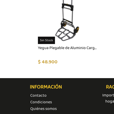
Sin Stock
Yegua Plegable de Aluminio Cargas Pesadas
$ 48.900
INFORMACIÓN
RAC
Import
Contacto
hoga
Condiciones
Quiénes somos