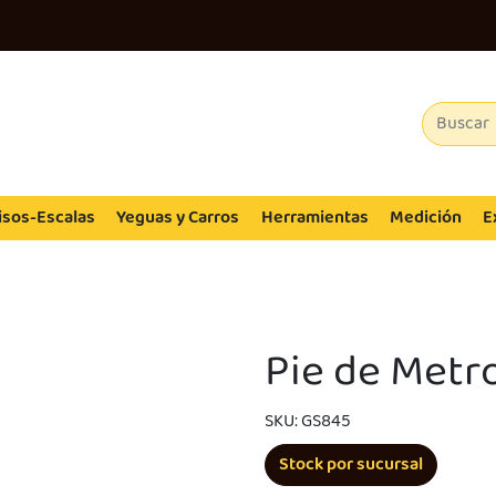
isos-Escalas
Yeguas y Carros
Herramientas
Medición
E
Pie de Metro
SKU: GS845
Stock por sucursal