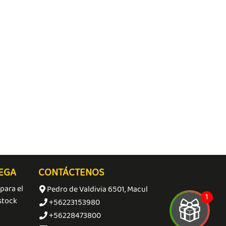
DEGA
CONTÁCTENOS
para el
Pedro de Valdivia 6501, Macul
stock
+56223153980
+56228473800