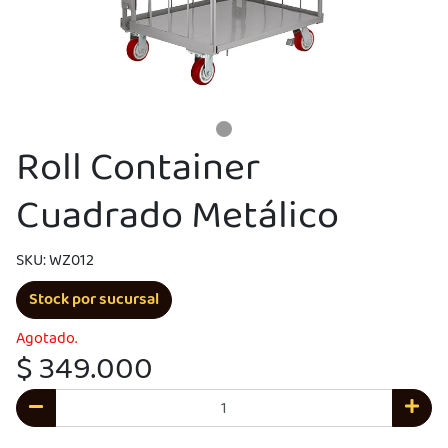
Roll Container
Cuadrado Metálico
SKU: WZ012
Stock por sucursal
UEGA
Agotado.
Y
$ 349.000
NA!
u correo y