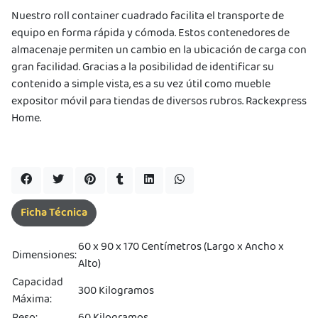
ipa por
Nuestro roll container cuadrado facilita el transporte de
s premios
equipo en forma rápida y cómoda. Estos contenedores de
almacenaje permiten un cambio en la ubicación de carga con
JUGAR
gran facilidad. Gracias a la posibilidad de identificar su
contenido a simple vista, es a su vez útil como mueble
pra
ima
expositor móvil para tiendas de diversos rubros. Rackexpress
erida
Home.
alidar
pón: $
000.
uento
imo
ble por
pón: $
0. No
lable
Ficha Técnica
otras
iones.
60 x 90 x 170 Centímetros (Largo x Ancho x
Dimensiones:
Alto)
Capacidad
300 Kilogramos
Máxima:
Peso:
60 Kilogramos